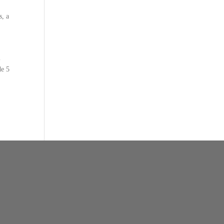
s, a
l
de 5