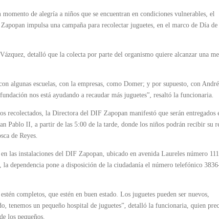
n momento de alegría a niños que se encuentran en condiciones vulnerables, el
) Zapopan impulsa una campaña para recolectar juguetes, en el marco de Día de
Vázquez, detalló que la colecta por parte del organismo quiere alcanzar una me
, con algunas escuelas, con la empresas, como Domer; y por supuesto, con André
ndación nos está ayudando a recaudar más juguetes”, resaltó la funcionaria.
ulos recolectados, la Directora del DIF Zapopan manifestó que serán entregados 
n Pablo II, a partir de las 5:00 de la tarde, donde los niños podrán recibir su r
osca de Reyes.
a en las instalaciones del DIF Zapopan, ubicado en avenida Laureles número 11
a dependencia pone a disposición de la ciudadanía el número telefónico 3836
estén completos, que estén en buen estado. Los juguetes pueden ser nuevos,
o, tenemos un pequeño hospital de juguetes”, detalló la funcionaria, quien pre
 de los pequeños.