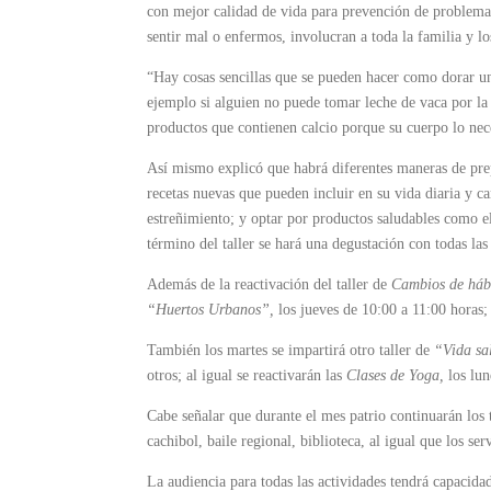
con mejor calidad de vida para prevención de problemas
sentir mal o enfermos, involucran a toda la familia y l
“Hay cosas sencillas que se pueden hacer como dorar una
ejemplo si alguien no puede tomar leche de vaca por la l
productos que contienen calcio porque su cuerpo lo nece
Así mismo explicó que habrá diferentes maneras de prepa
recetas nuevas que pueden incluir en su vida diaria y 
estreñimiento; y optar por productos saludables como el 
término del taller se hará una degustación con todas las
Además de la reactivación del taller de
Cambios de hábi
“Huertos Urbanos”,
los jueves de 10:00 a 11:00 horas
También los martes se impartirá otro taller de
“Vida sa
otros; al igual se reactivarán las
Clases de Yoga,
los lun
Cabe señalar que durante el mes patrio continuarán los t
cachibol, baile regional, biblioteca, al igual que los s
La audiencia para todas las actividades tendrá capac