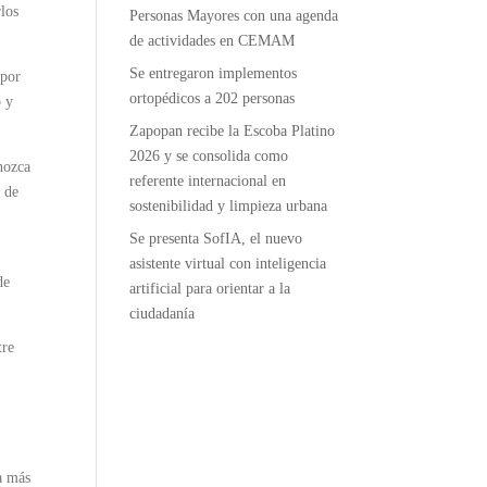
rlos
Personas Mayores con una agenda
de actividades en CEMAM
Se entregaron implementos
 por
ortopédicos a 202 personas
o y
Zapopan recibe la Escoba Platino
2026 y se consolida como
nozca
referente internacional en
e de
sostenibilidad y limpieza urbana
l
Se presenta SofIA, el nuevo
asistente virtual con inteligencia
de
artificial para orientar a la
ciudadanía
tre
a más