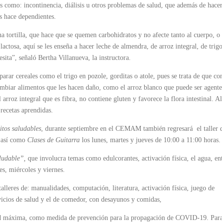
 como: incontinencia, diálisis u otros problemas de salud, que además de hace
os hace dependientes.
 tortilla, que hace que se quemen carbohidratos y no afecte tanto al cuerpo, o
actosa, aquí se les enseña a hacer leche de almendra, de arroz integral, de trig
sita”, señaló Bertha Villanueva, la instructora.
rar cereales como el trigo en pozole, gorditas o atole, pues se trata de que co
cambiar alimentos que les hacen daño, como el arroz blanco que puede ser agent
arroz integral que es fibra, no contiene gluten y favorece la flora intestinal. A
 recetas aprendidas.
tos saludables
, durante septiembre en el CEMAM también regresará el taller 
; así como
Clases de Guitarra
los lunes, martes y jueves de 10:00 a 11:00 horas.
ludable”,
que involucra temas como edulcorantes, activación física, el agua, en
es, miércoles y viernes.
alleres de: manualidades, computación, literatura, activación física, juego de
ervicios de salud y el de comedor, con desayunos y comidas,
idad máxima, como medida de prevención para la propagación de COVID-19. Par